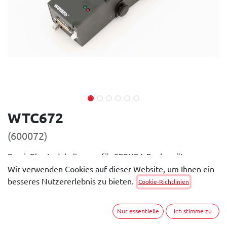
WTC672
(600072)
PassivPlus Ladehalterung für SEPURA Funkgeräte
STP8000 und STP9000. Verwendbar mit den original
Wir verwenden Cookies auf dieser Website, um Ihnen ein
Akkus.
besseres Nutzererlebnis zu bieten.
Cookie-Richtlinien
Allgemeine Beschreibung
Nur essentielle
Ich stimme zu
Die PassivPlus Ladehalterung bietet zusätzlich zu den