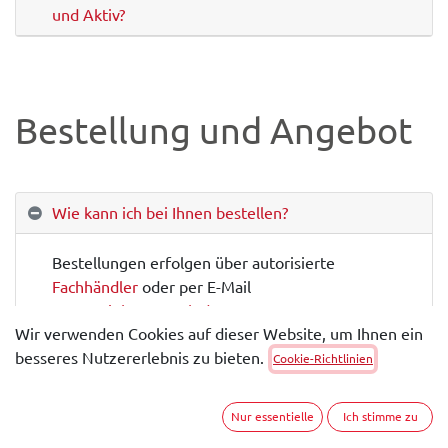
und Aktiv?
Bestellung und Angebot
Wie kann ich bei Ihnen bestellen?
Bestellungen erfolgen über autorisierte
Fachhändler
oder per E-Mail
an
vertrieb@wetech.de
.
Wir verwenden Cookies auf dieser Website, um Ihnen ein
besseres Nutzererlebnis zu bieten.
Wie erhalte ich ein Angebot?
Cookie-Richtlinien
Gibt es einen Mindestbestellwert?
Nur essentielle
Ich stimme zu
Welche Zahlungsmethoden akzeptieren Sie?